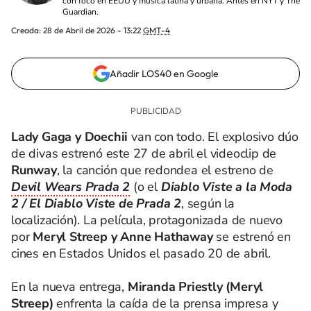
con foco en EEUU y música latina y urbana. Antes en NYT y The
Guardian.
Creada:
28 de Abril de 2026 - 13:22
GMT-4
Añadir LOS40 en Google
Lady Gaga y Doechii
van con todo. El explosivo dúo
de divas estrenó este 27 de abril el videoclip de
Runway
, la canción que redondea el estreno de
Devil Wears Prada 2
(o el
Diablo Viste a la Moda
2 / El Diablo Viste de Prada 2
, según la
localización). La película, protagonizada de nuevo
por
Meryl Streep y Anne Hathaway
se estrenó en
cines en Estados Unidos el pasado 20 de abril.
En la nueva entrega,
Miranda Priestly (Meryl
Streep)
enfrenta la caída de la prensa impresa y