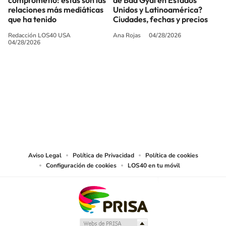
relaciones más mediáticas
Unidos y Latinoamérica?
que ha tenido
Ciudades, fechas y precios
Redacción LOS40 USA
Ana Rojas
04/28/2026
04/28/2026
SIGUE A
LOS40 USA
©PRISA MEDIA USA, INC. All rights reserved.
PRISA MEDIA USA, INC, expressly reserves the right to reproduce and use the
works and other services accessible from this website by machine-readable
media or other suitable means.
Aviso Legal
Política de Privacidad
Política de cookies
Configuración de cookies
LOS40 en tu móvil