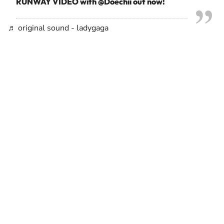
RUNWAY VIDEO with @Doechii out now!
♬ original sound - ladygaga