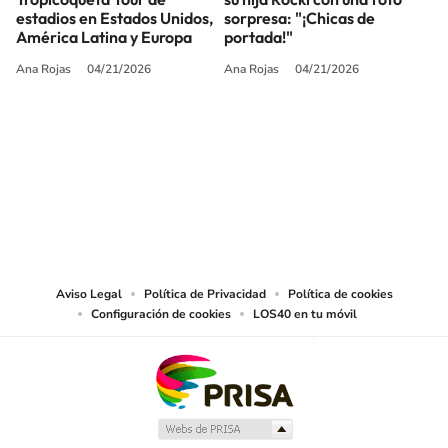
estadios en Estados Unidos,
sorpresa: "¡Chicas de
América Latina y Europa
portada!"
Ana Rojas
04/21/2026
Ana Rojas
04/21/2026
SIGUE A
LOS40 USA
©PRISA MEDIA USA, INC. All rights reserved.
PRISA MEDIA USA, INC, expressly reserves the right to reproduce and use the
works and other services accessible from this website by machine-readable
media or other suitable means.
Aviso Legal
Política de Privacidad
Política de cookies
Configuración de cookies
LOS40 en tu móvil