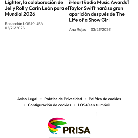
Lighter, la colaboración de
iHeartRadio Music Awards?
Jelly Roll y Carín León para el
Taylor Swift hará su gran
Mundial 2026
aparición después de The
Life of a Show Girl
Redacción LOS40 USA
03/26/2026
Ana Rojas
03/26/2026
SIGUE A
LOS40 USA
©PRISA MEDIA USA, INC. All rights reserved.
PRISA MEDIA USA, INC, expressly reserves the right to reproduce and use the
works and other services accessible from this website by machine-readable
media or other suitable means.
Aviso Legal
Política de Privacidad
Política de cookies
Configuración de cookies
LOS40 en tu móvil