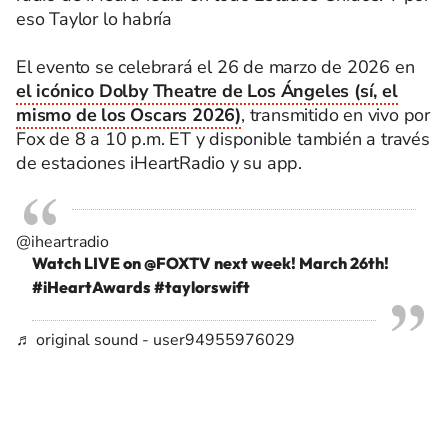
eso Taylor lo habría
El evento se celebrará el 26 de marzo de 2026 en
el icónico Dolby Theatre de Los Ángeles (sí, el
mismo de los Oscars 2026)
, transmitido en vivo por
Fox de 8 a 10 p.m. ET y disponible también a través
de estaciones iHeartRadio y su app.
@iheartradio
Watch LIVE on @FOXTV next week! March 26th!
#iHeartAwards
#taylorswift
♬ original sound - user94955976029