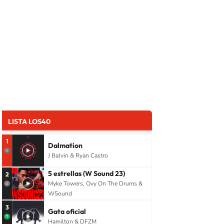
LISTA LOS40
1
Dalmation
J Balvin & Ryan Castro
5 estrellas (W Sound 23)
2
Myke Towers, Ovy On The Drums &
WSound
3
Gata oficial
Hamilton & DFZM