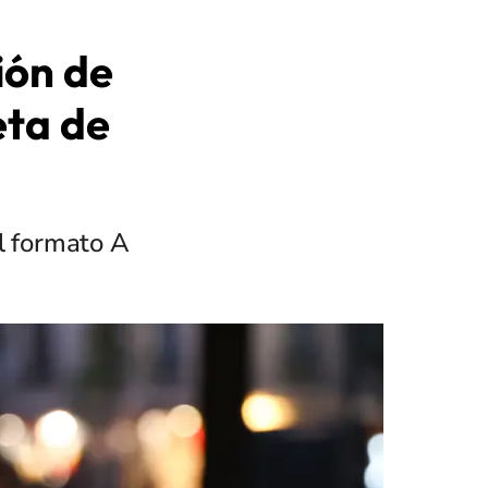
ión de
eta de
l formato A