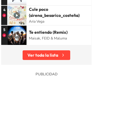
Cule poco
4
(sirena_besarico_costeña)
Aria Vega
5
Te entiendo (Remix)
Maisak, FEID & Maluma
Ver toda la lista