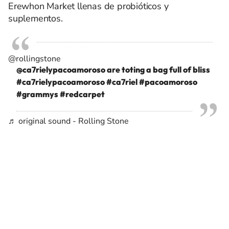
Erewhon Market llenas de probióticos y
suplementos.
@rollingstone
@ca7rielypacoamoroso are toting a bag full of bliss
#ca7rielypacoamoroso
#ca7riel
#pacoamoroso
#grammys
#redcarpet
♬ original sound - Rolling Stone