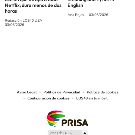
Netflix; dura menos de dos
English
horas
Ana Rojas
03/06/2026
Redacción LOS40 USA
03/06/2026
SIGUE A
LOS40 USA
©PRISA MEDIA USA, INC. All rights reserved.
PRISA MEDIA USA, INC, expressly reserves the right to reproduce and use the
works and other services accessible from this website by machine-readable
media or other suitable means.
Aviso Legal
Política de Privacidad
Política de cookies
Configuración de cookies
LOS40 en tu móvil