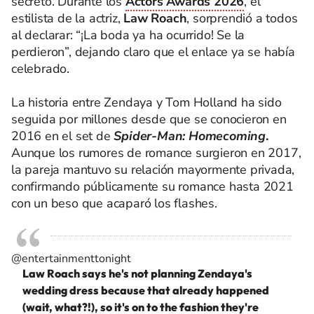
secreto. Durante los
Actors Awards 2026
, el
estilista de la actriz,
Law Roach
, sorprendió a todos
al declarar: “¡La boda ya ha ocurrido! Se la
perdieron”, dejando claro que el enlace ya se había
celebrado.
La historia entre Zendaya y Tom Holland ha sido
seguida por millones desde que se conocieron en
2016 en el set de
Spider-Man: Homecoming
.
Aunque los rumores de romance surgieron en 2017,
la pareja mantuvo su relación mayormente privada,
confirmando públicamente su romance hasta 2021
con un beso que acaparó los flashes.
@entertainmenttonight
Law Roach says he's not planning Zendaya's
wedding dress because that already happened
(wait, what?!), so it's on to the fashion they're