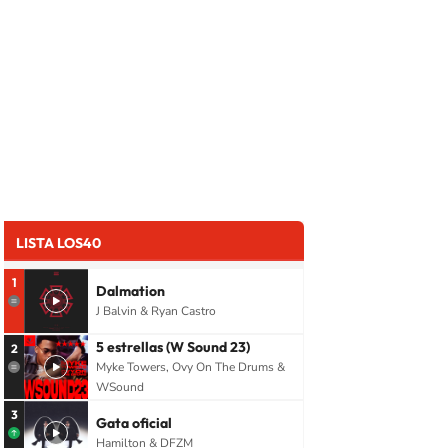
LISTA LOS40
1
Dalmation
J Balvin & Ryan Castro
5 estrellas (W Sound 23)
2
Myke Towers, Ovy On The Drums &
WSound
3
Gata oficial
Hamilton & DFZM