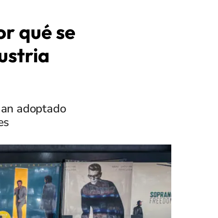
or qué se
ustria
 han adoptado
es