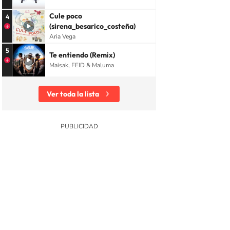
Cule poco
4
(sirena_besarico_costeña)
Aria Vega
5
Te entiendo (Remix)
Maisak, FEID & Maluma
Ver toda la lista