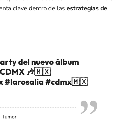
enta clave dentro de las
estrategias de
 party del nuevo álbum
n CDMX 🎶🇲🇽
x
#larosalia
#cdmx🇲🇽
s Tumor