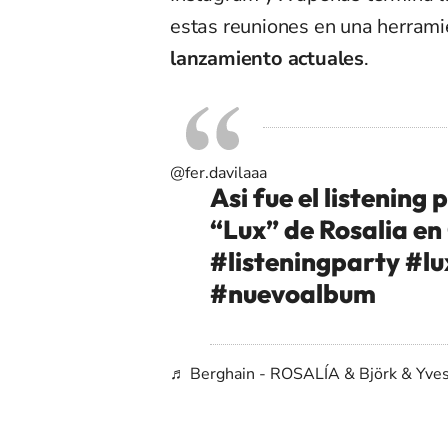
estas reuniones en una herrami
lanzamiento actuales
.
@fer.davilaaa
Asi fue el listening
“Lux” de Rosalia e
#listeningparty
#lu
#nuevoalbum
♬ Berghain - ROSALÍA & Björk & Yve