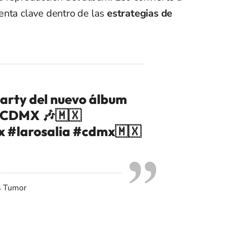
enta clave dentro de las
estrategias de
 party del nuevo álbum
n CDMX 🎶🇲🇽
x
#larosalia
#cdmx🇲🇽
s Tumor