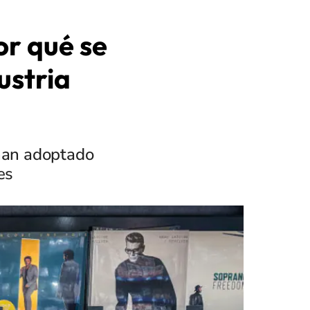
or qué se
ustria
 han adoptado
es