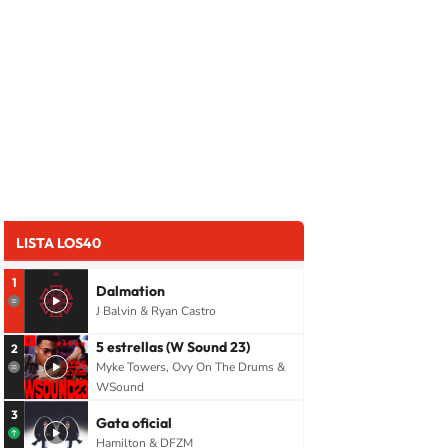
LISTA LOS40
1
Dalmation
J Balvin & Ryan Castro
5 estrellas (W Sound 23)
2
Myke Towers, Ovy On The Drums &
WSound
3
Gata oficial
Hamilton & DFZM