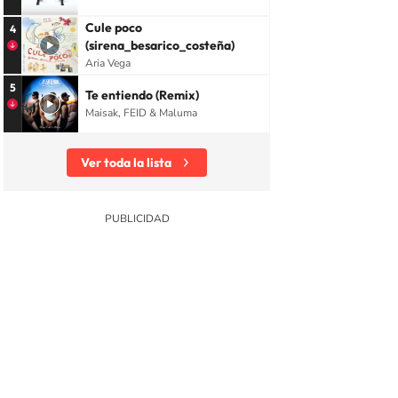
Cule poco
4
(sirena_besarico_costeña)
Aria Vega
5
Te entiendo (Remix)
Maisak, FEID & Maluma
Ver toda la lista