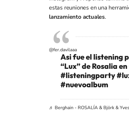
estas reuniones en una herrami
lanzamiento actuales
.
@fer.davilaaa
Asi fue el listening
“Lux” de Rosalia e
#listeningparty
#lu
#nuevoalbum
♬ Berghain - ROSALÍA & Björk & Yve