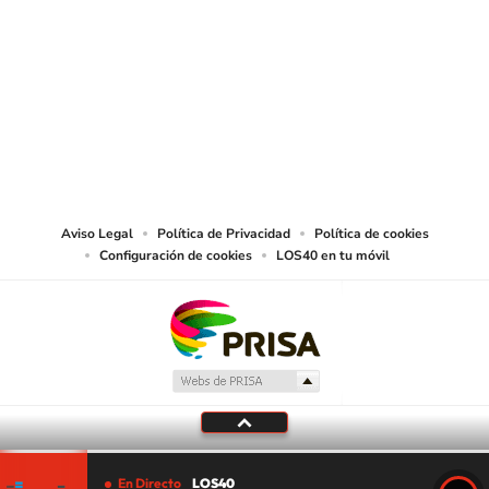
SIGUE A
LOS40 USA
©PRISA MEDIA USA, INC. All rights reserved.
PRISA MEDIA USA, INC, expressly reserves the right to reproduce and use the
works and other services accessible from this website by machine-readable
media or other suitable means.
Aviso Legal
Política de Privacidad
Política de cookies
Configuración de cookies
LOS40 en tu móvil
En Directo
LOS40