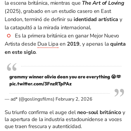
la escena británica, mientras que
The Art of Loving
(2025), grabado en un estudio casero en East
London, terminó de definir su
identidad artística
y
la catapultó a la mirada internacional.
Es la primera británica en ganar Mejor Nuevo
Artista desde
Dua Lipa
en
2019
, y apenas la
quinta
en este siglo
.
grammy winner olivia dean you are everything 😭🫶
pic.twitter.com/3FnzRTpPAz
— ad* (@goslingsfilms)
February 2, 2026
Su triunfo confirma el auge del
neo-soul británico
y
la apertura de la industria estadounidense a voces
que traen frescura y autenticidad.