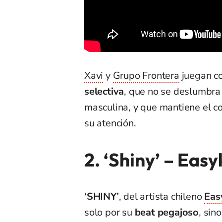
Xavi
y
Grupo Frontera
juegan co
selectiva
, que no se deslumbra p
masculina, y que mantiene el c
su atención.
2. ‘Shiny’
–
Easy
‘SHINY’
, del artista chileno
Eas
solo por su
beat pegajoso
, sin