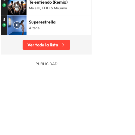
Te entiendo (Remix)
Maisak, FEID & Maluma
5
Superestrella
Aitana
Ver toda la lista