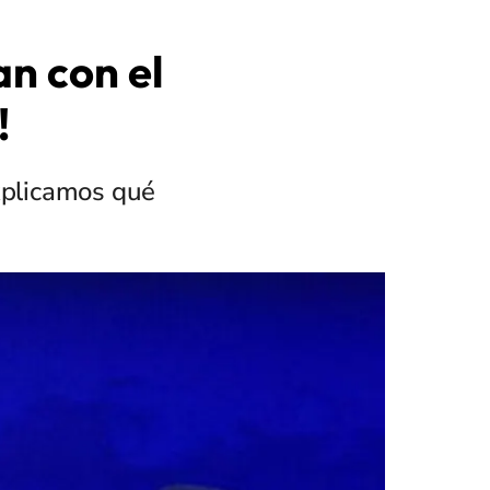
n con el
!
explicamos qué