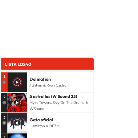
LISTA LOS40
1
Dalmation
J Balvin & Ryan Castro
5 estrellas (W Sound 23)
2
Myke Towers, Ovy On The Drums &
WSound
3
Gata oficial
Hamilton & DFZM
4