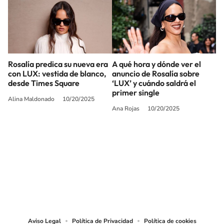
Rosalía predica su nueva era
A qué hora y dónde ver el
con LUX: vestida de blanco,
anuncio de Rosalía sobre
desde Times Square
‘LUX’ y cuándo saldrá el
primer single
Alina Maldonado
10/20/2025
Ana Rojas
10/20/2025
SIGUE A
LOS40 USA
©PRISA MEDIA USA, INC. All rights reserved.
PRISA MEDIA USA, INC, expressly reserves the right to reproduce and use the
works and other services accessible from this website by machine-readable
media or other suitable means.
Aviso Legal
Política de Privacidad
Política de cookies