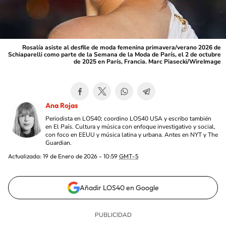
Rosalía asiste al desfile de moda femenina primavera/verano 2026 de
Schiaparelli como parte de la Semana de la Moda de París, el 2 de octubre
de 2025 en París, Francia. Marc Piasecki/WireImage
Ana Rojas
Periodista en LOS40; coordino LOS40 USA y escribo también
en El País. Cultura y música con enfoque investigativo y social,
con foco en EEUU y música latina y urbana. Antes en NYT y The
Guardian.
Actualizada:
19 de Enero de 2026 - 10:59
GMT-5
Añadir LOS40 en Google