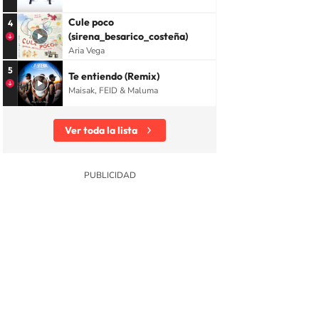
Cule poco
4
(sirena_besarico_costeña)
Aria Vega
5
Te entiendo (Remix)
Maisak, FEID & Maluma
Ver toda la lista