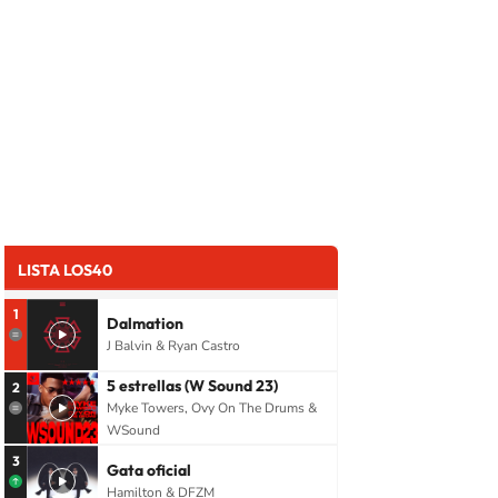
LISTA LOS40
1
Dalmation
J Balvin & Ryan Castro
5 estrellas (W Sound 23)
2
Myke Towers, Ovy On The Drums &
WSound
3
Gata oficial
Hamilton & DFZM