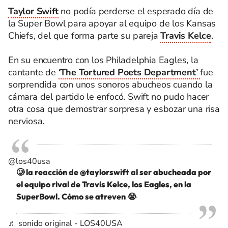
Taylor Swift
no podía perderse el esperado día de
la Super Bowl para apoyar al equipo de los Kansas
Chiefs, del que forma parte su pareja
Travis Kelce
.
En su encuentro con los Philadelphia Eagles, la
cantante de
‘The Tortured Poets Department’
fue
sorprendida con unos sonoros abucheos cuando la
cámara del partido le enfocó. Swift no pudo hacer
otra cosa que demostrar sorpresa y esbozar una risa
nerviosa.
@los40usa
🥲 la reacción de @taylorswift al ser abucheada por
el equipo rival de Travis Kelce, los Eagles, en la
SuperBowl. Cómo se atreven 😭
♬ sonido original - LOS40USA