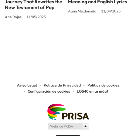
Journey That Rewrites the
Meaning and English Lyrics
New Testament of Pop
Alina Maldonado
11/04/2025
Ana Rojas
11/05/2025
SIGUE A
LOS40 USA
©PRISA MEDIA USA, INC. All rights reserved.
PRISA MEDIA USA, INC, expressly reserves the right to reproduce and use the
works and other services accessible from this website by machine-readable
media or other suitable means.
Aviso Legal
Política de Privacidad
Política de cookies
Configuración de cookies
LOS40 en tu móvil