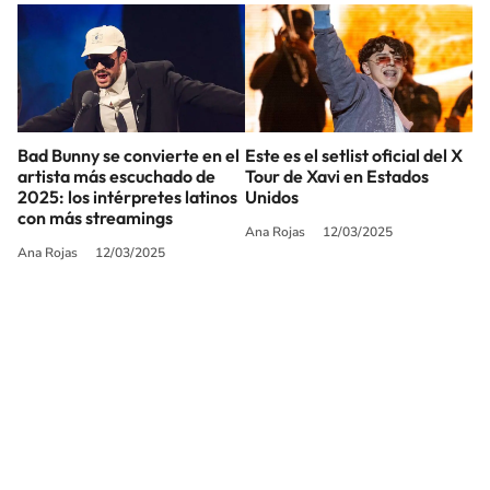
Bad Bunny se convierte en el
Este es el setlist oficial del X
artista más escuchado de
Tour de Xavi en Estados
2025: los intérpretes latinos
Unidos
con más streamings
Ana Rojas
12/03/2025
Ana Rojas
12/03/2025
SIGUE A
LOS40 USA
©PRISA MEDIA USA, INC. All rights reserved.
PRISA MEDIA USA, INC, expressly reserves the right to reproduce and use the
works and other services accessible from this website by machine-readable
media or other suitable means.