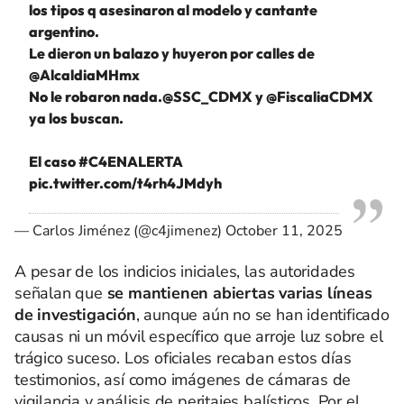
los tipos q asesinaron al modelo y cantante
argentino.
Le dieron un balazo y huyeron por calles de
@AlcaldiaMHmx
No le robaron nada.
@SSC_CDMX
y
@FiscaliaCDMX
ya los buscan.
El caso
#C4ENALERTA
pic.twitter.com/t4rh4JMdyh
— Carlos Jiménez (@c4jimenez)
October 11, 2025
A pesar de los indicios iniciales, las autoridades
señalan que
se mantienen abiertas varias líneas
de investigación
, aunque aún no se han identificado
causas ni un móvil específico que arroje luz sobre el
trágico suceso. Los oficiales recaban estos días
testimonios, así como imágenes de cámaras de
vigilancia y análisis de peritajes balísticos. Por el