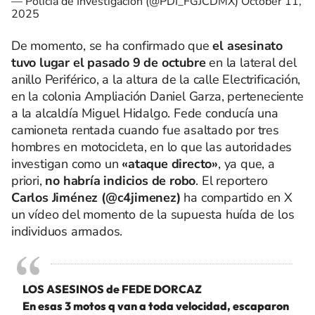
— Policía de Investigación (@PDI_FGJCDMX)
October 11,
2025
De momento, se ha confirmado que
el asesinato
tuvo lugar el pasado 9 de octubre
en la lateral del
anillo Periférico, a la altura de la calle Electrificación,
en la colonia Ampliación Daniel Garza, perteneciente
a la alcaldía Miguel Hidalgo. Fede conducía una
camioneta rentada cuando fue asaltado por tres
hombres en motocicleta, en lo que las autoridades
investigan como un
«ataque directo»
, ya que, a
priori,
no habría indicios de robo
. El reportero
Carlos Jiménez (@c4jimenez)
ha compartido en X
un vídeo del momento de la supuesta huída de los
individuos armados.
LOS ASESINOS de FEDE DORCAZ
En esas 3 motos q van a toda velocidad, escaparon