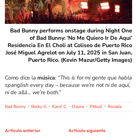
Bad Bunny performs onstage during Night One
of Bad Bunny: ‘No Me Quiero Ir De Aqui’
Residencia En El Choli at Coliseo de Puerto Rico
José Miguel Agrelot on July 11, 2025 in San Juan,
Puerto Rico. (Kevin Mazur/Getty Images)
Como dice la
música
:
“This is for mi gente que habla
spanglish every day – because we’re not ni de aquí,
ni de allá… we’re both.”
Bad Bunny
Becky G
Karol G
Ozuna
Pitbull
Rosalía
Artículo anterior
Artículo siguiente