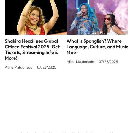
Shakira Headlines Global
What Is Spanglish? Where
Citizen Festival 2025: Get
Language, Culture, and Music
Tickets, Streaming Info &
Meet
More!
Alina Maldonado
07/23/2025
Alina Maldonado
07/23/2025
SIGUE A
LOS40 USA
©PRISA MEDIA USA, INC. All rights reserved.
PRISA MEDIA USA, INC, expressly reserves the right to reproduce and use the
works and other services accessible from this website by machine-readable
media or other suitable means.