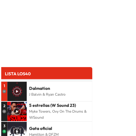
LISTA LOS40
1
Dalmation
J Balvin & Ryan Castro
5 estrellas (W Sound 23)
2
Myke Towers, Ovy On The Drums &
WSound
3
Gata oficial
Hamilton & DFZM