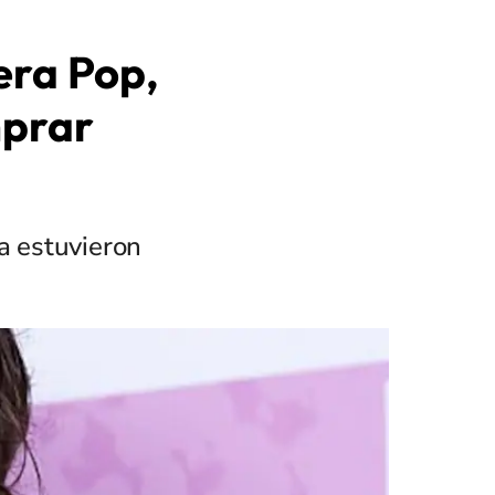
era Pop,
mprar
a estuvieron