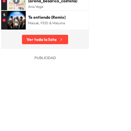
(sirena_besarico_costeña)
Aria Vega
5
Te entiendo (Remix)
Maisak, FEID & Maluma
Ver toda la lista