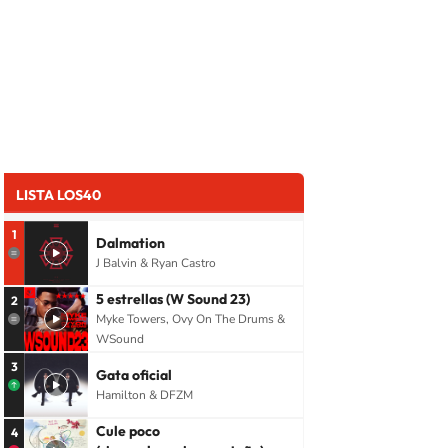
LISTA LOS40
1
Dalmation
J Balvin & Ryan Castro
5 estrellas (W Sound 23)
2
Myke Towers, Ovy On The Drums &
WSound
3
Gata oficial
Hamilton & DFZM
Cule poco
4