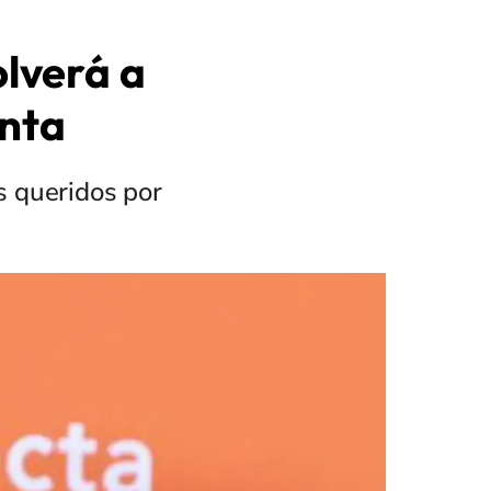
olverá a
enta
s queridos por