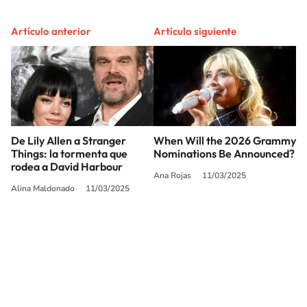
Artículo anterior
Artículo siguiente
De Lily Allen a Stranger
When Will the 2026 Grammy
Things: la tormenta que
Nominations Be Announced?
rodea a David Harbour
Ana Rojas
11/03/2025
Alina Maldonado
11/03/2025
SIGUE A
LOS40 USA
©PRISA MEDIA USA, INC. All rights reserved.
PRISA MEDIA USA, INC, expressly reserves the right to reproduce and use the
works and other services accessible from this website by machine-readable