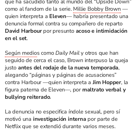
que ha sacudido tanto al mundo del “Upside Down”
como al fandom de la serie.
Millie Bobby Brown
—
quien interpreta a
Eleven
— habría presentado una
denuncia formal contra su compañero de reparto
David Harbour
por presunto
acoso e intimidación
en el set
.
Según medio
s como
Daily Mail
y otros que han
seguido de cerca el caso, Brown interpuso la queja
justo
antes del rodaje de la nueva temporada
,
alegando “páginas y páginas de acusaciones”
contra Harbour —quien interpreta a
Jim Hopper
, la
figura paterna de Eleven—, por
maltrato verbal y
bullying reiterado
.
La denuncia no especifica índole sexual, pero sí
motivó una
investigación interna
por parte de
Netflix que se extendió durante varios meses.