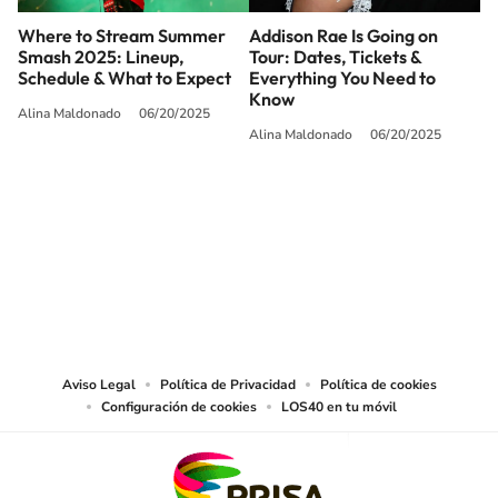
Where to Stream Summer
Addison Rae Is Going on
Smash 2025: Lineup,
Tour: Dates, Tickets &
Schedule & What to Expect
Everything You Need to
Know
Alina Maldonado
06/20/2025
Alina Maldonado
06/20/2025
SIGUE A
LOS40 USA
©PRISA MEDIA USA, INC. All rights reserved.
PRISA MEDIA USA, INC, expressly reserves the right to reproduce and use the
works and other services accessible from this website by machine-readable
media or other suitable means.
Aviso Legal
Política de Privacidad
Política de cookies
Configuración de cookies
LOS40 en tu móvil