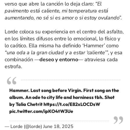
verso que abre la canción lo deja claro:
“El
pavimento está caliente, mi temperatura está
aumentando, no sé si es amor o si estoy ovulando”.
Lorde coloca su experiencia en el centro del asfalto,
en los límites difusos entre lo emocional, lo físico y
lo caótico. Ella misma ha definido ‘Hammer’ como
“una oda a la gran ciudad y a estar ‘caliente’”
, y esa
combinación —
deseo y entorno
— atraviesa cada
estrofa.
Hammer. Last song before Virgin. First song on the
album. An ode to city life and horniness tbh. Shot
by Talia Chetrit
https://t.co/E82xLOCDsW
pic.twitter.com/ipKO4tW3Ue
— Lorde (@lorde)
June 18, 2025