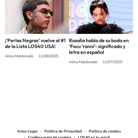
¡’Perlas Negras’ vuelve al #1
Rosalía habla de su boda en
de la Lista LOS40 USA!
‘Focu ‘ranni’: significado y
letra en español
Alina Maldonado
11/08/2025
Alina Maldonado
11/07/2025
SIGUE A
LOS40 USA
©PRISA MEDIA USA, INC. All rights reserved.
PRISA MEDIA USA, INC, expressly reserves the right to reproduce and use the
works and other services accessible from this website by machine-readable
media or other suitable means.
Aviso Legal
Política de Privacidad
Política de cookies
Configuración de cookies
LOS40 en tu móvil