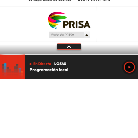
En Directo
LOS40
Programación local
Tu audio se ha acabado.
Te redirigiremos al directo.
5 "
DIRECTO
CANCELAR