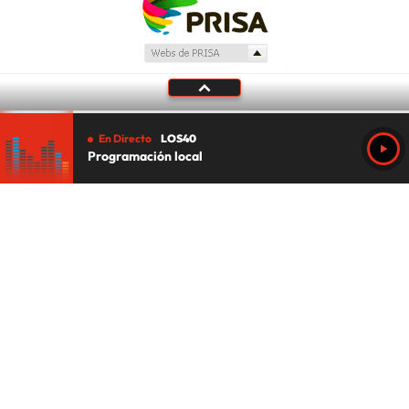
En Directo
LOS40
Programación local
Tu audio se ha acabado.
Te redirigiremos al directo.
5 "
DIRECTO
CANCELAR