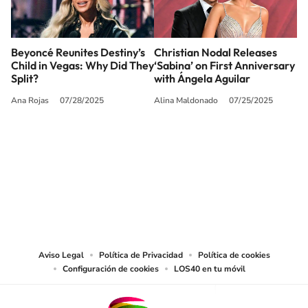
Beyoncé Reunites Destiny’s
Christian Nodal Releases
Child in Vegas: Why Did They
‘Sabina’ on First Anniversary
Split?
with Ángela Aguilar
Ana Rojas
07/28/2025
Alina Maldonado
07/25/2025
SIGUE A
LOS40 USA
©PRISA MEDIA USA, INC. All rights reserved.
PRISA MEDIA USA, INC, expressly reserves the right to reproduce and use the
works and other services accessible from this website by machine-readable
media or other suitable means.
Aviso Legal
Política de Privacidad
Política de cookies
Configuración de cookies
LOS40 en tu móvil