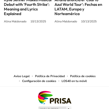
Debut with ‘Fourth Strike’:
Azul World Tour’: Fechas en
Meaning and Lyrics
LATAM, Europa y
Explained
Norteamérica
Alina Maldonado
10/13/2025
Alina Maldonado
10/13/2025
SIGUE A
LOS40 USA
©PRISA MEDIA USA, INC. All rights reserved.
PRISA MEDIA USA, INC, expressly reserves the right to reproduce and use the
works and other services accessible from this website by machine-readable
media or other suitable means.
Aviso Legal
Política de Privacidad
Política de cookies
Configuración de cookies
LOS40 en tu móvil