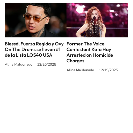
Blessd, Fuerza Regida y Ovy
Former The Voice
On The Drums se llevan #1
Contestant Kata Hay
de la Lista LOS40 USA
Arrested on Homicide
Charges
Alina Maldonado
12/20/2025
Alina Maldonado
12/19/2025
SIGUE A
LOS40 USA
©PRISA MEDIA USA, INC. All rights reserved.
PRISA MEDIA USA, INC, expressly reserves the right to reproduce and use the
works and other services accessible from this website by machine-readable
media or other suitable means.