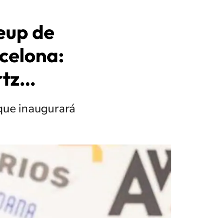
neup de
rcelona:
rtz…
que inaugurará