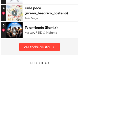
Cule poco
4
(sirena_besarico_costeña)
Aria Vega
5
Te entiendo (Remix)
Maisak, FEID & Maluma
Ver toda la lista