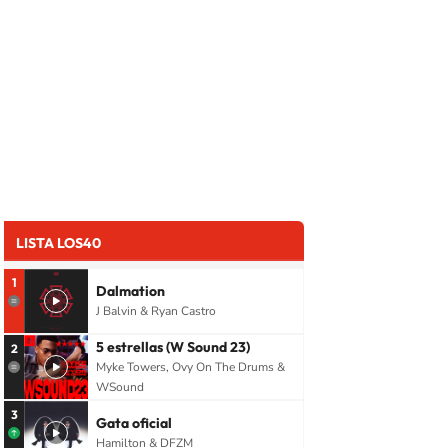
LISTA LOS40
1
Dalmation
J Balvin & Ryan Castro
5 estrellas (W Sound 23)
2
Myke Towers, Ovy On The Drums &
WSound
3
Gata oficial
Hamilton & DFZM