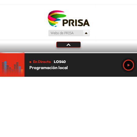
En Directo
LOS40
Programación local
Tu audio se ha acabado.
Te redirigiremos al directo.
5 "
DIRECTO
CANCELAR