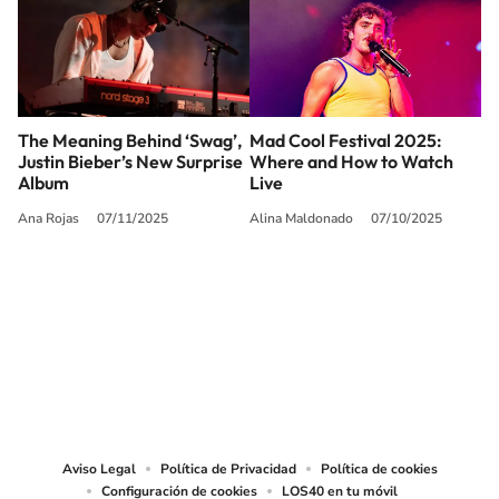
The Meaning Behind ‘Swag’,
Mad Cool Festival 2025:
Justin Bieber’s New Surprise
Where and How to Watch
Album
Live
Ana Rojas
07/11/2025
Alina Maldonado
07/10/2025
SIGUE A
LOS40 USA
©PRISA MEDIA USA, INC. All rights reserved.
PRISA MEDIA USA, INC, expressly reserves the right to reproduce and use the
works and other services accessible from this website by machine-readable
media or other suitable means.
Aviso Legal
Política de Privacidad
Política de cookies
Configuración de cookies
LOS40 en tu móvil