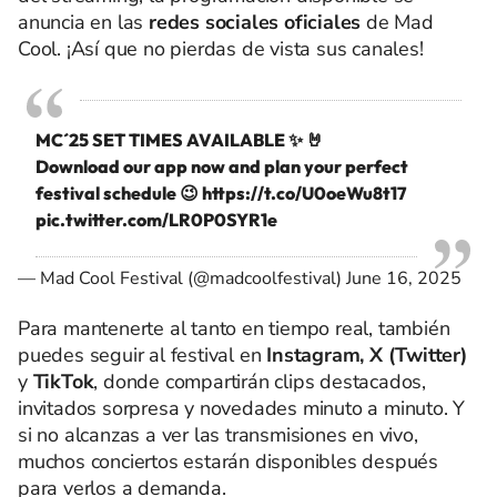
anuncia en las
redes sociales oficiales
de Mad
Cool. ¡Así que no pierdas de vista sus canales!
MC´25 SET TIMES AVAILABLE ✨ 🤘
Download our app now and plan your perfect
festival schedule 😉
https://t.co/U0oeWu8t17
pic.twitter.com/LR0P0SYR1e
— Mad Cool Festival (@madcoolfestival)
June 16, 2025
Para mantenerte al tanto en tiempo real, también
puedes seguir al festival en
Instagram, X (Twitter)
y
TikTok
, donde compartirán clips destacados,
invitados sorpresa y novedades minuto a minuto. Y
si no alcanzas a ver las transmisiones en vivo,
muchos conciertos estarán disponibles después
para verlos a demanda.