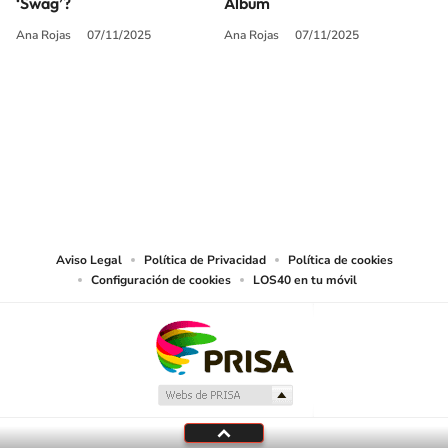
‘Swag’?
Album
Ana Rojas
07/11/2025
Ana Rojas
07/11/2025
SIGUE A
LOS40 USA
©PRISA MEDIA USA, INC. All rights reserved.
PRISA MEDIA USA, INC, expressly reserves the right to reproduce and use the
works and other services accessible from this website by machine-readable
media or other suitable means.
Aviso Legal
Política de Privacidad
Política de cookies
Configuración de cookies
LOS40 en tu móvil