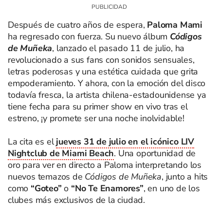
Después de cuatro años de espera,
Paloma Mami
ha regresado con fuerza. Su nuevo álbum
Códigos
de Muñeka
, lanzado el pasado 11 de julio, ha
revolucionado a sus fans con sonidos sensuales,
letras poderosas y una estética cuidada que grita
empoderamiento. Y ahora, con la emoción del disco
todavía fresca, la artista chilena-estadounidense ya
tiene fecha para su primer show en vivo tras el
estreno, ¡y promete ser una noche inolvidable!
La cita es el
jueves 31 de julio en el icónico LIV
Nightclub de Miami Beach
. Una oportunidad de
oro para ver en directo a Paloma interpretando los
nuevos temazos de
Códigos de Muñeka
, junto a hits
como
“Goteo”
o
“No Te Enamores”
, en uno de los
clubes más exclusivos de la ciudad.