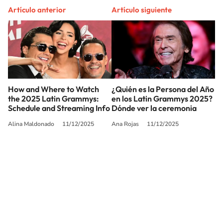
Artículo anterior
Artículo siguiente
How and Where to Watch
¿Quién es la Persona del Año
the 2025 Latin Grammys:
en los Latin Grammys 2025?
Schedule and Streaming Info
Dónde ver la ceremonia
Alina Maldonado
11/12/2025
Ana Rojas
11/12/2025
SIGUE A
LOS40 USA
©PRISA MEDIA USA, INC. All rights reserved.
PRISA MEDIA USA, INC, expressly reserves the right to reproduce and use the
works and other services accessible from this website by machine-readable
media or other suitable means.