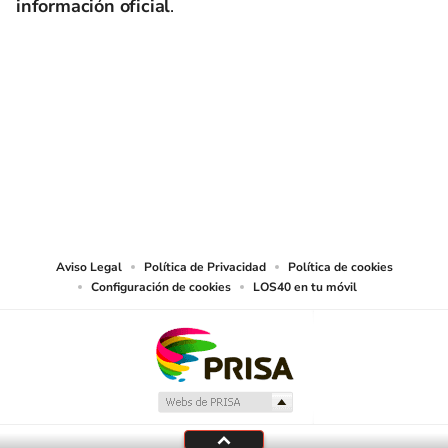
información oficial
.
SIGUE A
LOS40 USA
©PRISA MEDIA USA, INC. All rights reserved.
PRISA MEDIA USA, INC, expressly reserves the right to reproduce and use the
works and other services accessible from this website by machine-readable
media or other suitable means.
Aviso Legal
Política de Privacidad
Política de cookies
Configuración de cookies
LOS40 en tu móvil