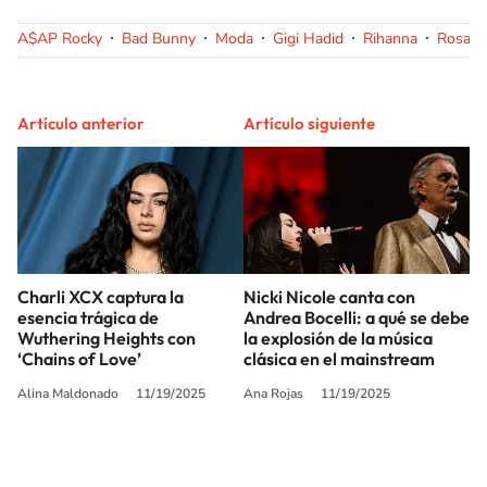
A$AP Rocky
Bad Bunny
Moda
Gigi Hadid
Rihanna
Rosalía
Artículo anterior
Artículo siguiente
Charli XCX captura la
Nicki Nicole canta con
esencia trágica de
Andrea Bocelli: a qué se debe
Wuthering Heights con
la explosión de la música
‘Chains of Love’
clásica en el mainstream
Alina Maldonado
11/19/2025
Ana Rojas
11/19/2025
SIGUE A
LOS40 USA