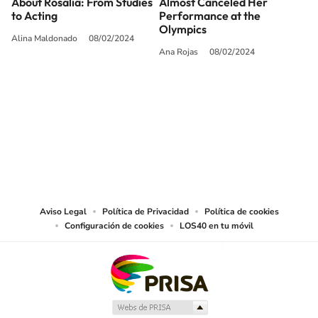
About Rosalía: From Studies
Almost Canceled Her
to Acting
Performance at the
Olympics
Alina Maldonado
08/02/2024
Ana Rojas
08/02/2024
SIGUE A
LOS40 USA
©PRISA MEDIA USA, INC. All rights reserved.
PRISA MEDIA USA, INC, expressly reserves the right to reproduce and use the
works and other services accessible from this website by machine-readable
media or other suitable means.
Aviso Legal
Política de Privacidad
Política de cookies
Configuración de cookies
LOS40 en tu móvil