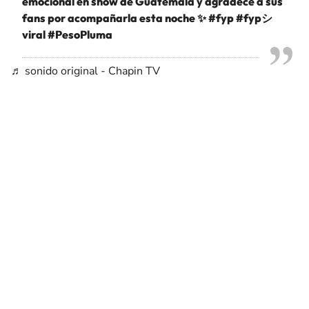
emocional en show de Guatemala y agradece a sus
fans por acompañarla esta noche ✨
#fyp
#fypシ゚
viral
#PesoPluma
♬ sonido original - Chapin TV