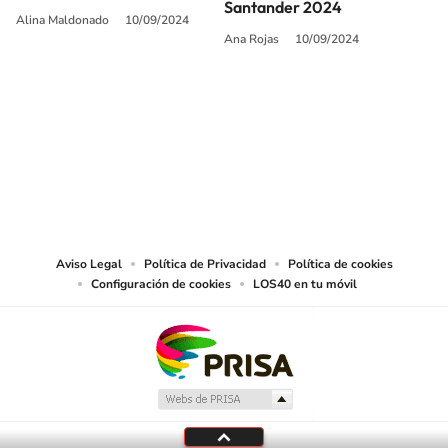
Santander 2024
Alina Maldonado
10/09/2024
Ana Rojas
10/09/2024
SIGUE A
LOS40 USA
©PRISA MEDIA USA, INC. All rights reserved.
PRISA MEDIA USA, INC, expressly reserves the right to reproduce and use the
works and other services accessible from this website by machine-readable
media or other suitable means.
Aviso Legal
Política de Privacidad
Política de cookies
Configuración de cookies
LOS40 en tu móvil