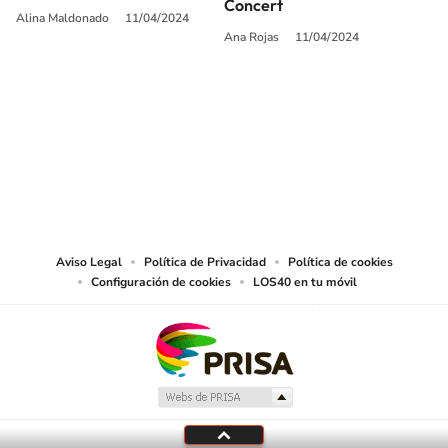
Concert
Alina Maldonado
11/04/2024
Ana Rojas
11/04/2024
SIGUE A
LOS40 USA
©PRISA MEDIA USA, INC. All rights reserved.
PRISA MEDIA USA, INC, expressly reserves the right to reproduce and use the
works and other services accessible from this website by machine-readable
media or other suitable means.
Aviso Legal
Política de Privacidad
Política de cookies
Configuración de cookies
LOS40 en tu móvil