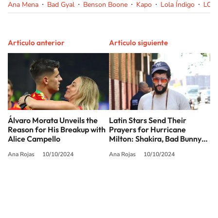
Ana Mena
Bad Gyal
Benson Boone
Kapo
Lola Índigo
LOS
Artículo anterior
Artículo siguiente
Álvaro Morata Unveils the
Latin Stars Send Their
Reason for His Breakup with
Prayers for Hurricane
Alice Campello
Milton: Shakira, Bad Bunny…
Ana Rojas
10/10/2024
Ana Rojas
10/10/2024
SIGUE A
LOS40 USA