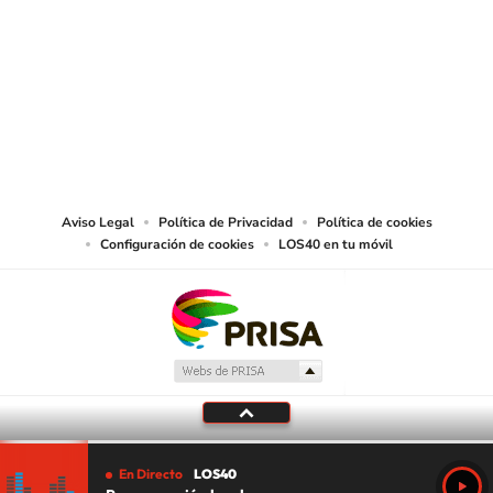
SIGUE A
LOS40 USA
©PRISA MEDIA USA, INC. All rights reserved.
PRISA MEDIA USA, INC, expressly reserves the right to reproduce and use the
works and other services accessible from this website by machine-readable
media or other suitable means.
Aviso Legal
Política de Privacidad
Política de cookies
Configuración de cookies
LOS40 en tu móvil
En Directo
LOS40