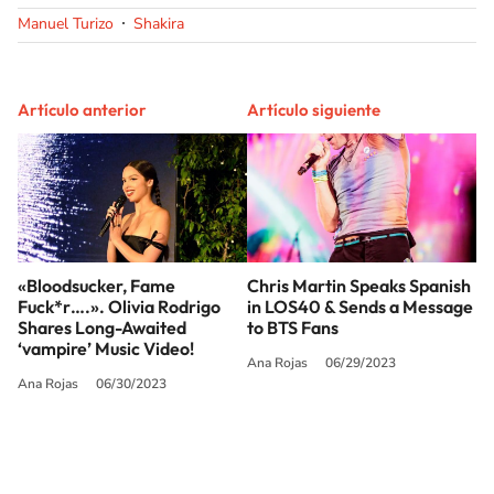
Manuel Turizo
Shakira
Artículo anterior
Artículo siguiente
«Bloodsucker, Fame
Chris Martin Speaks Spanish
Fuck*r….». Olivia Rodrigo
in LOS40 & Sends a Message
Shares Long-Awaited
to BTS Fans
‘vampire’ Music Video!
Ana Rojas
06/29/2023
Ana Rojas
06/30/2023
SIGUE A
LOS40 USA