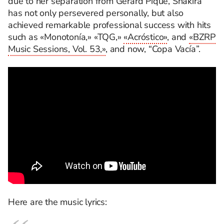
due to her separation from Gerard Piqué, Shakira
has not only persevered personally, but also
achieved remarkable professional success with hits
such as
«Monotonía,» «TQG,»
«Acróstico»
, and
«BZRP
Music Sessions, Vol. 53,»
, and now, “Copa Vacía”.
Here are the music lyrics: