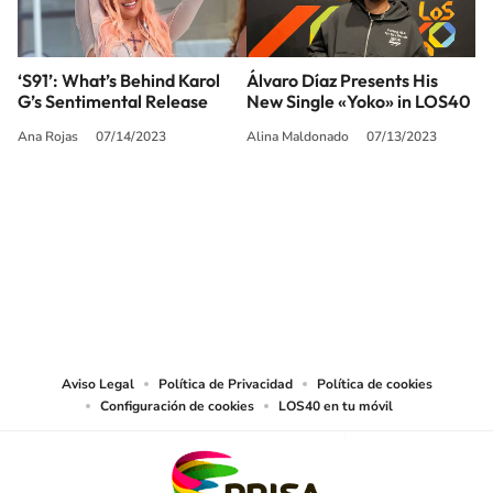
‘S91’: What’s Behind Karol
Álvaro Díaz Presents His
G’s Sentimental Release
New Single «Yoko» in LOS40
Ana Rojas
07/14/2023
Alina Maldonado
07/13/2023
SIGUE A
LOS40 USA
©PRISA MEDIA USA, INC. All rights reserved.
PRISA MEDIA USA, INC, expressly reserves the right to reproduce and use the
works and other services accessible from this website by machine-readable
media or other suitable means.
Aviso Legal
Política de Privacidad
Política de cookies
Configuración de cookies
LOS40 en tu móvil